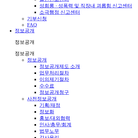
성희롱 · 성폭력 및 직장내 괴롭힘 신고센터
소극행정 신고센터
기부신청
FAQ
정보공개
정보공개
정보공개
정보공개
정보공개제도 소개
업무처리절차
이의제기절차
수수료
정보공개청구
사전정보공개
기획/재정
정보화
홍보/대외협력
인사/총무/회계
법무노무
감사윤리