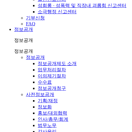
성희롱 · 성폭력 및 직장내 괴롭힘 신고센터
소극행정 신고센터
기부신청
FAQ
정보공개
정보공개
정보공개
정보공개
정보공개제도 소개
업무처리절차
이의제기절차
수수료
정보공개청구
사전정보공개
기획/재정
정보화
홍보/대외협력
인사/총무/회계
법무노무
감사윤리