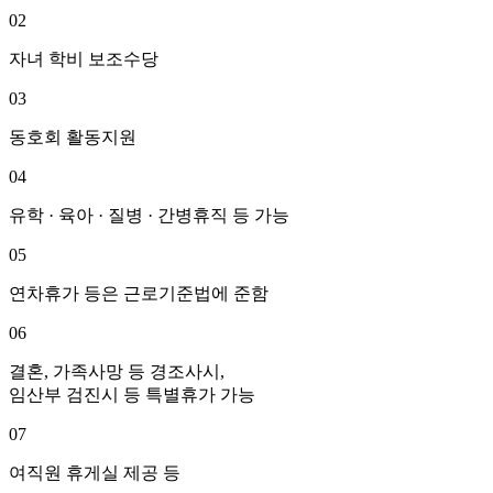
02
자녀 학비 보조수당
03
동호회 활동지원
04
유학 · 육아 · 질병 · 간병휴직 등 가능
05
연차휴가 등은 근로기준법에 준함
06
결혼, 가족사망 등 경조사시,
임산부 검진시 등 특별휴가 가능
07
여직원 휴게실 제공 등