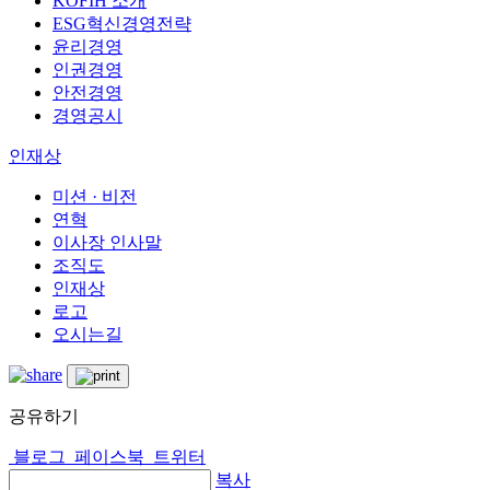
KOFIH 소개
ESG혁신경영전략
윤리경영
인권경영
안전경영
경영공시
인재상
미션 · 비전
연혁
이사장 인사말
조직도
인재상
로고
오시는길
공유하기
블로그
페이스북
트위터
복사