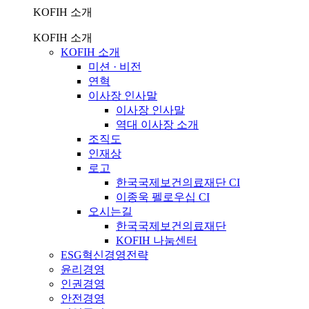
KOFIH 소개
KOFIH 소개
KOFIH 소개
미션 · 비전
연혁
이사장 인사말
이사장 인사말
역대 이사장 소개
조직도
인재상
로고
한국국제보건의료재단 CI
이종욱 펠로우십 CI
오시는길
한국국제보건의료재단
KOFIH 나눔센터
ESG혁신경영전략
윤리경영
인권경영
안전경영