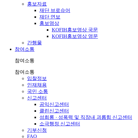
홍보자료
재단 브로슈어
재단 연보
홍보영상
KOFIH홍보영상 국문
KOFIH홍보영상 영문
간행물
참여소통
참여소통
참여소통
입찰정보
인재채용
국민 소통
신고센터
공익신고센터
클린신고센터
성희롱 · 성폭력 및 직장내 괴롭힘 신고센터
소극행정 신고센터
기부신청
FAQ