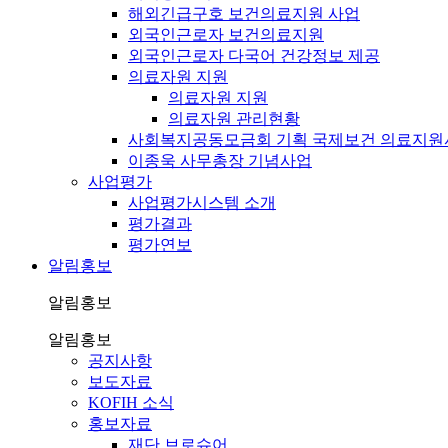
해외긴급구호 보건의료지원 사업
외국인근로자 보건의료지원
외국인근로자 다국어 건강정보 제공
의료자원 지원
의료자원 지원
의료자원 관리현황
사회복지공동모금회 기획 국제보건 의료지원
이종욱 사무총장 기념사업
사업평가
사업평가시스템 소개
평가결과
평가연보
알림홍보
알림홍보
알림홍보
공지사항
보도자료
KOFIH 소식
홍보자료
재단 브로슈어