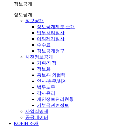
정보공개
정보공개
정보공개
정보공개제도 소개
업무처리절차
이의제기절차
수수료
정보공개청구
사전정보공개
기획/재정
정보화
홍보/대외협력
인사/총무/회계
법무노무
감사윤리
개인정보관리현황
기부금관련정보
사업실명제
공공데이터
KOFIH 소개