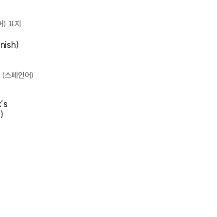
nish)
’s
)