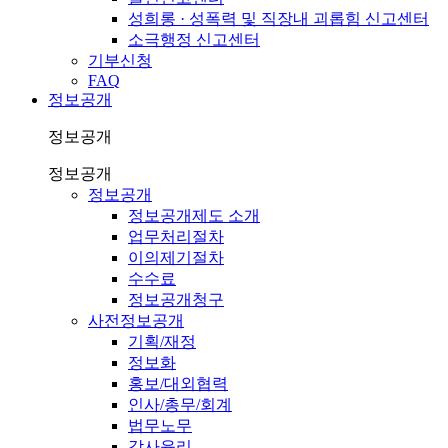
성희롱 · 성폭력 및 직장내 괴롭힘 신고센터
소극행정 신고센터
기부신청
FAQ
정보공개
정보공개
정보공개
정보공개
정보공개제도 소개
업무처리절차
이의제기절차
수수료
정보공개청구
사전정보공개
기획/재정
정보화
홍보/대외협력
인사/총무/회계
법무노무
감사윤리