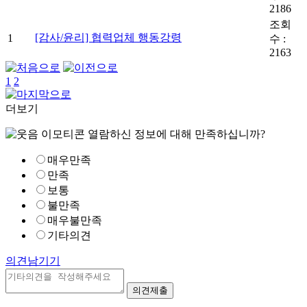
2186
조회
[감사/윤리] 협력업체 행동강령
1
수 :
2163
1
2
더보기
열람하신 정보에 대해 만족하십니까?
매우만족
만족
보통
불만족
매우불만족
기타의견
의견남기기