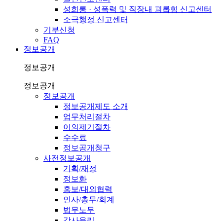
성희롱 · 성폭력 및 직장내 괴롭힘 신고센터
소극행정 신고센터
기부신청
FAQ
정보공개
정보공개
정보공개
정보공개
정보공개제도 소개
업무처리절차
이의제기절차
수수료
정보공개청구
사전정보공개
기획/재정
정보화
홍보/대외협력
인사/총무/회계
법무노무
감사윤리