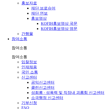
홍보자료
재단 브로슈어
재단 연보
홍보영상
KOFIH홍보영상 국문
KOFIH홍보영상 영문
간행물
참여소통
참여소통
참여소통
입찰정보
인재채용
국민 소통
신고센터
공익신고센터
클린신고센터
성희롱 · 성폭력 및 직장내 괴롭힘 신고센터
소극행정 신고센터
기부신청
FAQ