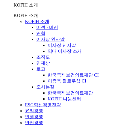
KOFIH 소개
KOFIH 소개
KOFIH 소개
미션 · 비전
연혁
이사장 인사말
이사장 인사말
역대 이사장 소개
조직도
인재상
로고
한국국제보건의료재단 CI
이종욱 펠로우십 CI
오시는길
한국국제보건의료재단
KOFIH 나눔센터
ESG혁신경영전략
윤리경영
인권경영
안전경영