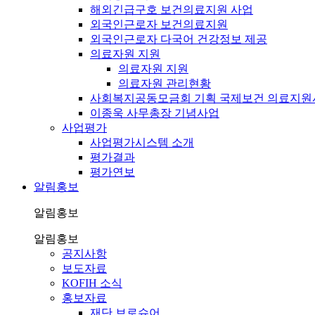
해외긴급구호 보건의료지원 사업
외국인근로자 보건의료지원
외국인근로자 다국어 건강정보 제공
의료자원 지원
의료자원 지원
의료자원 관리현황
사회복지공동모금회 기획 국제보건 의료지원
이종욱 사무총장 기념사업
사업평가
사업평가시스템 소개
평가결과
평가연보
알림홍보
알림홍보
알림홍보
공지사항
보도자료
KOFIH 소식
홍보자료
재단 브로슈어