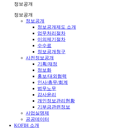
정보공개
정보공개
정보공개
정보공개제도 소개
업무처리절차
이의제기절차
수수료
정보공개청구
사전정보공개
기획/재정
정보화
홍보/대외협력
인사/총무/회계
법무노무
감사윤리
개인정보관리현황
기부금관련정보
사업실명제
공공데이터
KOFIH 소개