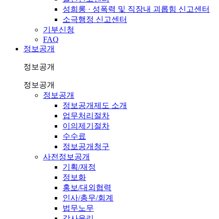
성희롱 · 성폭력 및 직장내 괴롭힘 신고센터
소극행정 신고센터
기부신청
FAQ
정보공개
정보공개
정보공개
정보공개
정보공개제도 소개
업무처리절차
이의제기절차
수수료
정보공개청구
사전정보공개
기획/재정
정보화
홍보/대외협력
인사/총무/회계
법무노무
감사윤리