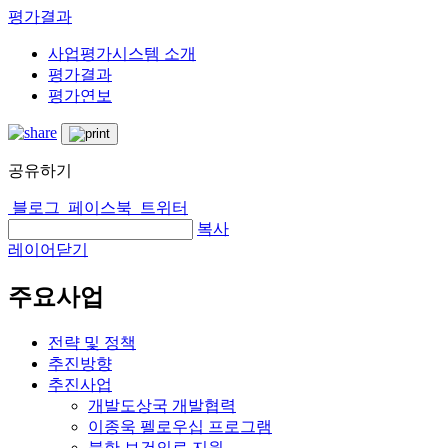
평가결과
사업평가시스템 소개
평가결과
평가연보
공유하기
블로그
페이스북
트위터
복사
레이어닫기
주요사업
전략 및 정책
추진방향
추진사업
개발도상국 개발협력
이종욱 펠로우십 프로그램
북한 보건의료 지원