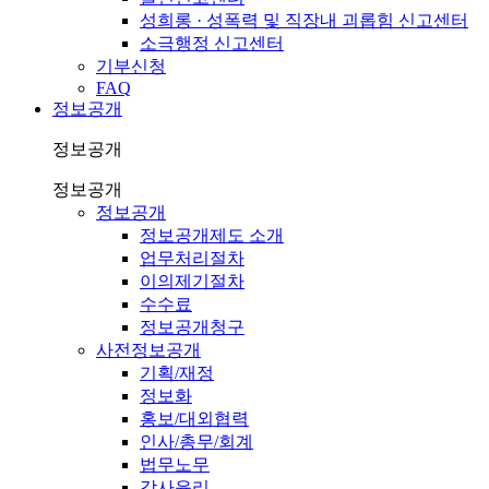
성희롱 · 성폭력 및 직장내 괴롭힘 신고센터
소극행정 신고센터
기부신청
FAQ
정보공개
정보공개
정보공개
정보공개
정보공개제도 소개
업무처리절차
이의제기절차
수수료
정보공개청구
사전정보공개
기획/재정
정보화
홍보/대외협력
인사/총무/회계
법무노무
감사윤리