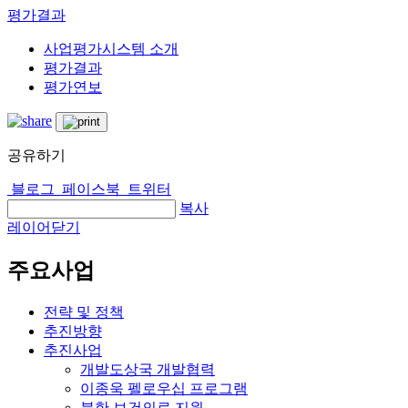
평가결과
사업평가시스템 소개
평가결과
평가연보
공유하기
블로그
페이스북
트위터
복사
레이어닫기
주요사업
전략 및 정책
추진방향
추진사업
개발도상국 개발협력
이종욱 펠로우십 프로그램
북한 보건의료 지원