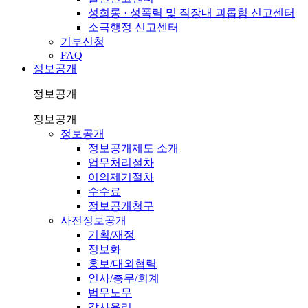
성희롱 · 성폭력 및 직장내 괴롭힘 신고센터
소극행정 신고센터
기부신청
FAQ
정보공개
정보공개
정보공개
정보공개
정보공개제도 소개
업무처리절차
이의제기절차
수수료
정보공개청구
사전정보공개
기획/재정
정보화
홍보/대외협력
인사/총무/회계
법무노무
감사윤리