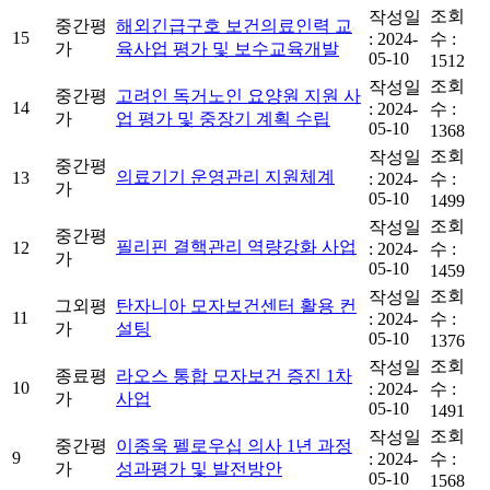
조회
작성일
중간평
해외긴급구호 보건의료인력 교
15
:
2024-
수 :
가
육사업 평가 및 보수교육개발
05-10
1512
조회
작성일
중간평
고려인 독거노인 요양원 지원 사
14
:
2024-
수 :
가
업 평가 및 중장기 계획 수립
05-10
1368
조회
작성일
중간평
의료기기 운영관리 지원체계
13
:
2024-
수 :
가
05-10
1499
조회
작성일
중간평
필리핀 결핵관리 역량강화 사업
12
:
2024-
수 :
가
05-10
1459
조회
작성일
그외평
탄자니아 모자보건센터 활용 컨
11
:
2024-
수 :
가
설팅
05-10
1376
조회
작성일
종료평
라오스 통합 모자보건 증진 1차
10
:
2024-
수 :
가
사업
05-10
1491
조회
작성일
중간평
이종욱 펠로우십 의사 1년 과정
9
:
2024-
수 :
가
성과평가 및 발전방안
05-10
1568