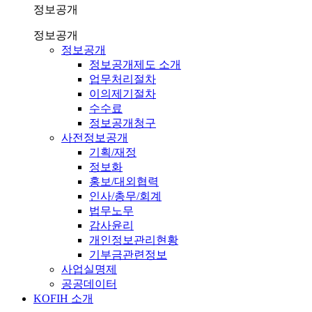
정보공개
정보공개
정보공개
정보공개제도 소개
업무처리절차
이의제기절차
수수료
정보공개청구
사전정보공개
기획/재정
정보화
홍보/대외협력
인사/총무/회계
법무노무
감사윤리
개인정보관리현황
기부금관련정보
사업실명제
공공데이터
KOFIH 소개