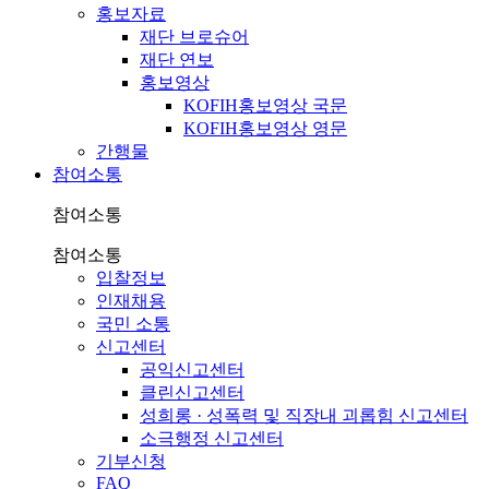
홍보자료
재단 브로슈어
재단 연보
홍보영상
KOFIH홍보영상 국문
KOFIH홍보영상 영문
간행물
참여소통
참여소통
참여소통
입찰정보
인재채용
국민 소통
신고센터
공익신고센터
클린신고센터
성희롱 · 성폭력 및 직장내 괴롭힘 신고센터
소극행정 신고센터
기부신청
FAQ