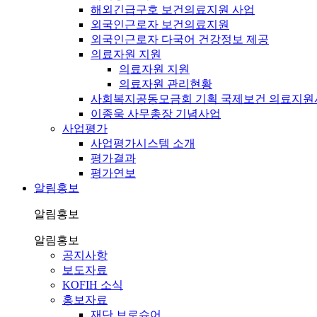
해외긴급구호 보건의료지원 사업
외국인근로자 보건의료지원
외국인근로자 다국어 건강정보 제공
의료자원 지원
의료자원 지원
의료자원 관리현황
사회복지공동모금회 기획 국제보건 의료지원
이종욱 사무총장 기념사업
사업평가
사업평가시스템 소개
평가결과
평가연보
알림홍보
알림홍보
알림홍보
공지사항
보도자료
KOFIH 소식
홍보자료
재단 브로슈어