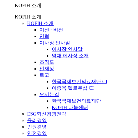
KOFIH 소개
KOFIH 소개
KOFIH 소개
미션 · 비전
연혁
이사장 인사말
이사장 인사말
역대 이사장 소개
조직도
인재상
로고
한국국제보건의료재단 CI
이종욱 펠로우십 CI
오시는길
한국국제보건의료재단
KOFIH 나눔센터
ESG혁신경영전략
윤리경영
인권경영
안전경영