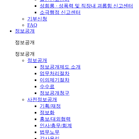
성희롱 · 성폭력 및 직장내 괴롭힘 신고센터
소극행정 신고센터
기부신청
FAQ
정보공개
정보공개
정보공개
정보공개
정보공개제도 소개
업무처리절차
이의제기절차
수수료
정보공개청구
사전정보공개
기획/재정
정보화
홍보/대외협력
인사/총무/회계
법무노무
감사윤리