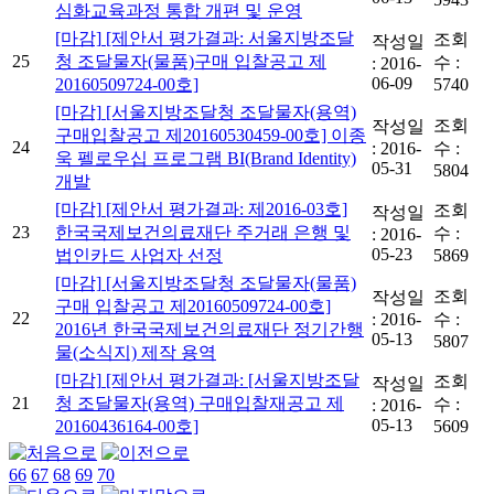
심화교육과정 통합 개편 및 운영
[마감]
[제안서 평가결과: 서울지방조달
조회
작성일
25
청 조달물자(물품)구매 입찰공고 제
수 :
:
2016-
06-09
20160509724-00호]
5740
[마감]
[서울지방조달청 조달물자(용역)
조회
작성일
구매입찰공고 제20160530459-00호] 이종
24
:
2016-
수 :
욱 펠로우십 프로그램 BI(Brand Identity)
05-31
5804
개발
[마감]
[제안서 평가결과: 제2016-03호]
조회
작성일
23
한국국제보건의료재단 주거래 은행 및
수 :
:
2016-
05-23
법인카드 사업자 선정
5869
[마감]
[서울지방조달청 조달물자(물품)
조회
작성일
구매 입찰공고 제20160509724-00호]
22
:
2016-
수 :
2016년 한국국제보건의료재단 정기간행
05-13
5807
물(소식지) 제작 용역
[마감]
[제안서 평가결과: [서울지방조달
조회
작성일
21
청 조달물자(용역) 구매입찰재공고 제
수 :
:
2016-
05-13
20160436164-00호]
5609
66
67
68
69
70