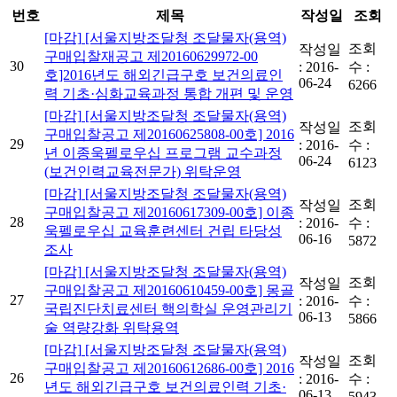
번호
제목
작성일
조회
[마감]
[서울지방조달청 조달물자(용역)
조회
작성일
구매입찰재공고 제20160629972-00
30
:
2016-
수 :
호]2016년도 해외긴급구호 보건의료인
06-24
6266
력 기초·심화교육과정 통합 개편 및 운영
[마감]
[서울지방조달청 조달물자(용역)
조회
작성일
구매입찰공고 제20160625808-00호] 2016
29
:
2016-
수 :
년 이종욱펠로우십 프로그램 교수과정
06-24
6123
(보건인력교육전문가) 위탁운영
[마감]
[서울지방조달청 조달물자(용역)
조회
작성일
구매입찰공고 제20160617309-00호] 이종
28
:
2016-
수 :
욱펠로우십 교육훈련센터 건립 타당성
06-16
5872
조사
[마감]
[서울지방조달청 조달물자(용역)
조회
작성일
구매입찰공고 제20160610459-00호] 몽골
27
:
2016-
수 :
국립진단치료센터 핵의학실 운영관리기
06-13
5866
술 역량강화 위탁용역
[마감]
[서울지방조달청 조달물자(용역)
조회
작성일
구매입찰공고 제20160612686-00호] 2016
26
:
2016-
수 :
년도 해외긴급구호 보건의료인력 기초·
06-13
5943