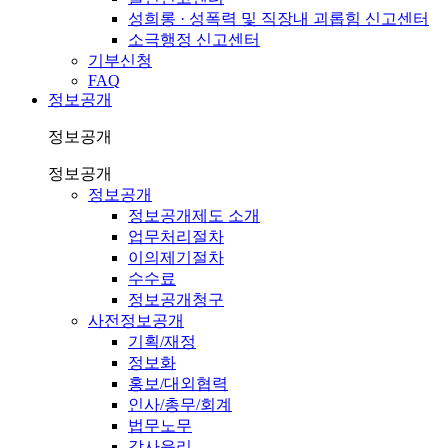
성희롱 · 성폭력 및 직장내 괴롭힘 신고센터
소극행정 신고센터
기부신청
FAQ
정보공개
정보공개
정보공개
정보공개
정보공개제도 소개
업무처리절차
이의제기절차
수수료
정보공개청구
사전정보공개
기획/재정
정보화
홍보/대외협력
인사/총무/회계
법무노무
감사윤리