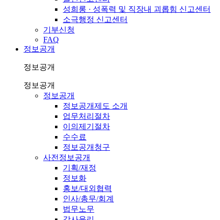
성희롱 · 성폭력 및 직장내 괴롭힘 신고센터
소극행정 신고센터
기부신청
FAQ
정보공개
정보공개
정보공개
정보공개
정보공개제도 소개
업무처리절차
이의제기절차
수수료
정보공개청구
사전정보공개
기획/재정
정보화
홍보/대외협력
인사/총무/회계
법무노무
감사윤리