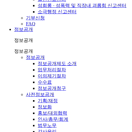
성희롱 · 성폭력 및 직장내 괴롭힘 신고센터
소극행정 신고센터
기부신청
FAQ
정보공개
정보공개
정보공개
정보공개
정보공개제도 소개
업무처리절차
이의제기절차
수수료
정보공개청구
사전정보공개
기획/재정
정보화
홍보/대외협력
인사/총무/회계
법무노무
감사윤리