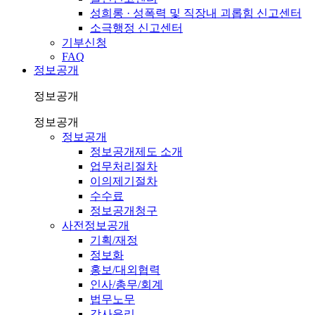
성희롱 · 성폭력 및 직장내 괴롭힘 신고센터
소극행정 신고센터
기부신청
FAQ
정보공개
정보공개
정보공개
정보공개
정보공개제도 소개
업무처리절차
이의제기절차
수수료
정보공개청구
사전정보공개
기획/재정
정보화
홍보/대외협력
인사/총무/회계
법무노무
감사윤리