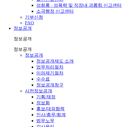
성희롱 · 성폭력 및 직장내 괴롭힘 신고센터
소극행정 신고센터
기부신청
FAQ
정보공개
정보공개
정보공개
정보공개
정보공개제도 소개
업무처리절차
이의제기절차
수수료
정보공개청구
사전정보공개
기획/재정
정보화
홍보/대외협력
인사/총무/회계
법무노무
감사윤리