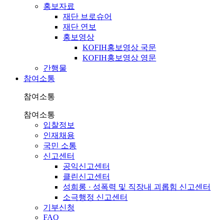
홍보자료
재단 브로슈어
재단 연보
홍보영상
KOFIH홍보영상 국문
KOFIH홍보영상 영문
간행물
참여소통
참여소통
참여소통
입찰정보
인재채용
국민 소통
신고센터
공익신고센터
클린신고센터
성희롱 · 성폭력 및 직장내 괴롭힘 신고센터
소극행정 신고센터
기부신청
FAQ