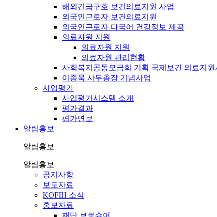
해외긴급구호 보건의료지원 사업
외국인근로자 보건의료지원
외국인근로자 다국어 건강정보 제공
의료자원 지원
의료자원 지원
의료자원 관리현황
사회복지공동모금회 기획 국제보건 의료지원
이종욱 사무총장 기념사업
사업평가
사업평가시스템 소개
평가결과
평가연보
알림홍보
알림홍보
알림홍보
공지사항
보도자료
KOFIH 소식
홍보자료
재단 브로슈어