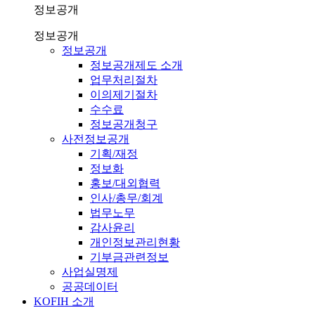
정보공개
정보공개
정보공개
정보공개제도 소개
업무처리절차
이의제기절차
수수료
정보공개청구
사전정보공개
기획/재정
정보화
홍보/대외협력
인사/총무/회계
법무노무
감사윤리
개인정보관리현황
기부금관련정보
사업실명제
공공데이터
KOFIH 소개