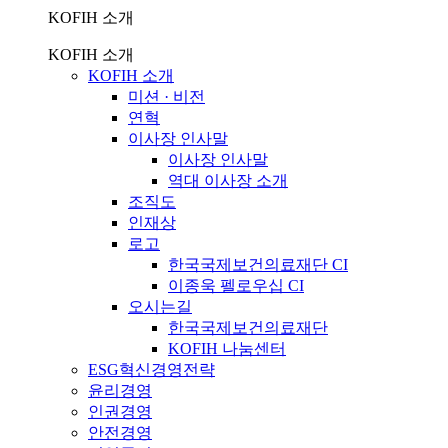
KOFIH 소개
KOFIH 소개
KOFIH 소개
미션 · 비전
연혁
이사장 인사말
이사장 인사말
역대 이사장 소개
조직도
인재상
로고
한국국제보건의료재단 CI
이종욱 펠로우십 CI
오시는길
한국국제보건의료재단
KOFIH 나눔센터
ESG혁신경영전략
윤리경영
인권경영
안전경영