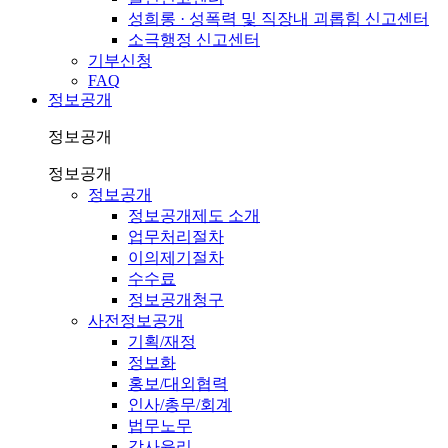
성희롱 · 성폭력 및 직장내 괴롭힘 신고센터
소극행정 신고센터
기부신청
FAQ
정보공개
정보공개
정보공개
정보공개
정보공개제도 소개
업무처리절차
이의제기절차
수수료
정보공개청구
사전정보공개
기획/재정
정보화
홍보/대외협력
인사/총무/회계
법무노무
감사윤리