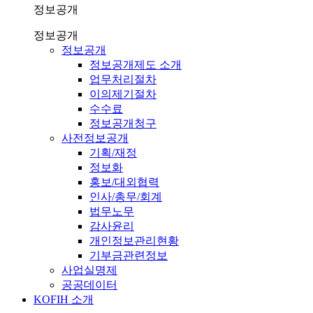
정보공개
정보공개
정보공개
정보공개제도 소개
업무처리절차
이의제기절차
수수료
정보공개청구
사전정보공개
기획/재정
정보화
홍보/대외협력
인사/총무/회계
법무노무
감사윤리
개인정보관리현황
기부금관련정보
사업실명제
공공데이터
KOFIH 소개