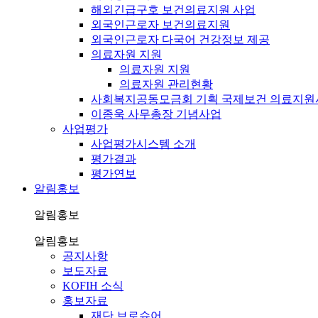
해외긴급구호 보건의료지원 사업
외국인근로자 보건의료지원
외국인근로자 다국어 건강정보 제공
의료자원 지원
의료자원 지원
의료자원 관리현황
사회복지공동모금회 기획 국제보건 의료지원
이종욱 사무총장 기념사업
사업평가
사업평가시스템 소개
평가결과
평가연보
알림홍보
알림홍보
알림홍보
공지사항
보도자료
KOFIH 소식
홍보자료
재단 브로슈어