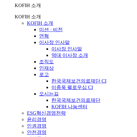
KOFIH 소개
KOFIH 소개
KOFIH 소개
미션 · 비전
연혁
이사장 인사말
이사장 인사말
역대 이사장 소개
조직도
인재상
로고
한국국제보건의료재단 CI
이종욱 펠로우십 CI
오시는길
한국국제보건의료재단
KOFIH 나눔센터
ESG혁신경영전략
윤리경영
인권경영
안전경영