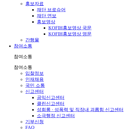
홍보자료
재단 브로슈어
재단 연보
홍보영상
KOFIH홍보영상 국문
KOFIH홍보영상 영문
간행물
참여소통
참여소통
참여소통
입찰정보
인재채용
국민 소통
신고센터
공익신고센터
클린신고센터
성희롱 · 성폭력 및 직장내 괴롭힘 신고센터
소극행정 신고센터
기부신청
FAQ