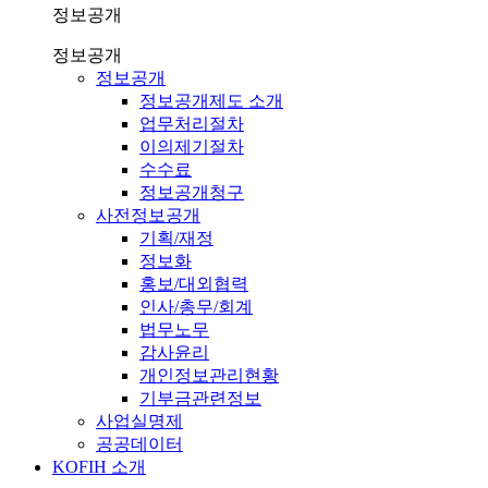
정보공개
정보공개
정보공개
정보공개제도 소개
업무처리절차
이의제기절차
수수료
정보공개청구
사전정보공개
기획/재정
정보화
홍보/대외협력
인사/총무/회계
법무노무
감사윤리
개인정보관리현황
기부금관련정보
사업실명제
공공데이터
KOFIH 소개