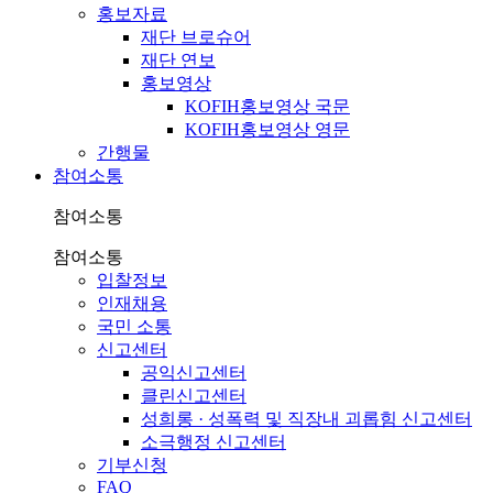
홍보자료
재단 브로슈어
재단 연보
홍보영상
KOFIH홍보영상 국문
KOFIH홍보영상 영문
간행물
참여소통
참여소통
참여소통
입찰정보
인재채용
국민 소통
신고센터
공익신고센터
클린신고센터
성희롱 · 성폭력 및 직장내 괴롭힘 신고센터
소극행정 신고센터
기부신청
FAQ