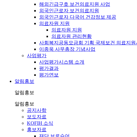
해외긴급구호 보건의료지원 사업
외국인근로자 보건의료지원
외국인근로자 다국어 건강정보 제공
의료자원 지원
의료자원 지원
의료자원 관리현황
사회복지공동모금회 기획 국제보건 의료지원
이종욱 사무총장 기념사업
사업평가
사업평가시스템 소개
평가결과
평가연보
알림홍보
알림홍보
알림홍보
공지사항
보도자료
KOFIH 소식
홍보자료
재단 브로슈어