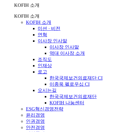
KOFIH 소개
KOFIH 소개
KOFIH 소개
미션 · 비전
연혁
이사장 인사말
이사장 인사말
역대 이사장 소개
조직도
인재상
로고
한국국제보건의료재단 CI
이종욱 펠로우십 CI
오시는길
한국국제보건의료재단
KOFIH 나눔센터
ESG혁신경영전략
윤리경영
인권경영
안전경영