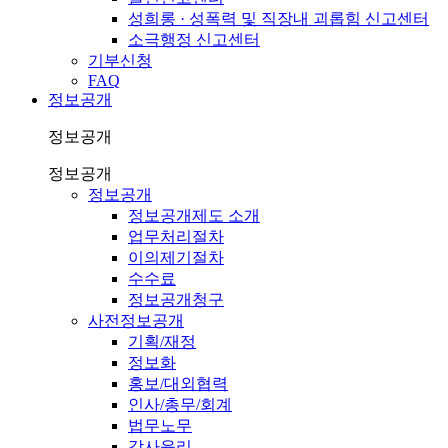
성희롱 · 성폭력 및 직장내 괴롭힘 신고센터
소극행정 신고센터
기부신청
FAQ
정보공개
정보공개
정보공개
정보공개
정보공개제도 소개
업무처리절차
이의제기절차
수수료
정보공개청구
사전정보공개
기획/재정
정보화
홍보/대외협력
인사/총무/회계
법무노무
감사윤리