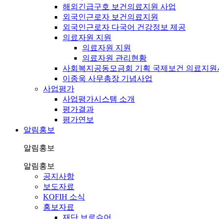
해외긴급구호 보건의료지원 사업
외국인근로자 보건의료지원
외국인근로자 다국어 건강정보 제공
의료자원 지원
의료자원 지원
의료자원 관리현황
사회복지공동모금회 기획 국제보건 의료지원
이종욱 사무총장 기념사업
사업평가
사업평가시스템 소개
평가결과
평가연보
알림홍보
알림홍보
알림홍보
공지사항
보도자료
KOFIH 소식
홍보자료
재단 브로슈어