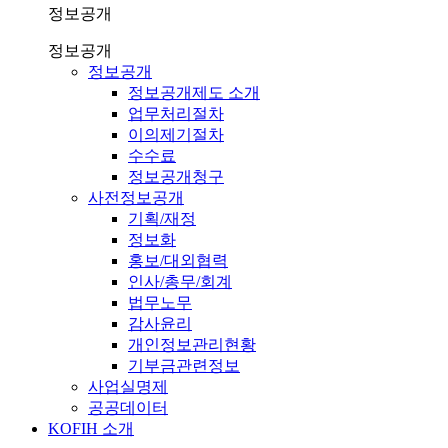
정보공개
정보공개
정보공개
정보공개제도 소개
업무처리절차
이의제기절차
수수료
정보공개청구
사전정보공개
기획/재정
정보화
홍보/대외협력
인사/총무/회계
법무노무
감사윤리
개인정보관리현황
기부금관련정보
사업실명제
공공데이터
KOFIH 소개