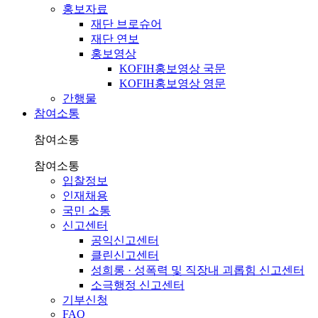
홍보자료
재단 브로슈어
재단 연보
홍보영상
KOFIH홍보영상 국문
KOFIH홍보영상 영문
간행물
참여소통
참여소통
참여소통
입찰정보
인재채용
국민 소통
신고센터
공익신고센터
클린신고센터
성희롱 · 성폭력 및 직장내 괴롭힘 신고센터
소극행정 신고센터
기부신청
FAQ