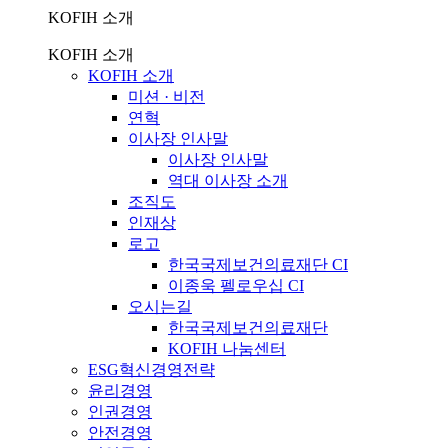
KOFIH 소개
KOFIH 소개
KOFIH 소개
미션 · 비전
연혁
이사장 인사말
이사장 인사말
역대 이사장 소개
조직도
인재상
로고
한국국제보건의료재단 CI
이종욱 펠로우십 CI
오시는길
한국국제보건의료재단
KOFIH 나눔센터
ESG혁신경영전략
윤리경영
인권경영
안전경영