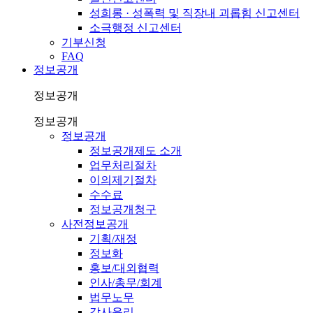
성희롱 · 성폭력 및 직장내 괴롭힘 신고센터
소극행정 신고센터
기부신청
FAQ
정보공개
정보공개
정보공개
정보공개
정보공개제도 소개
업무처리절차
이의제기절차
수수료
정보공개청구
사전정보공개
기획/재정
정보화
홍보/대외협력
인사/총무/회계
법무노무
감사윤리