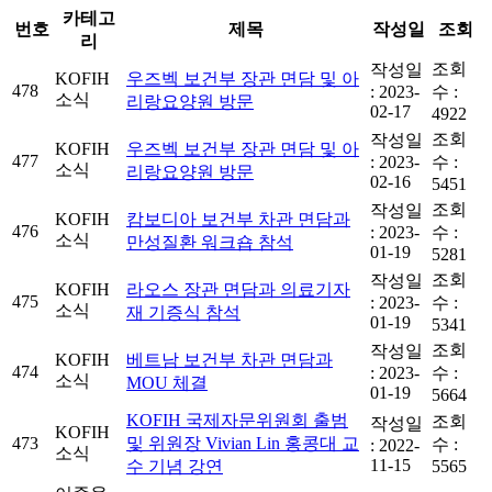
카테고
번호
제목
작성일
조회
리
조회
작성일
KOFIH
우즈벡 보건부 장관 면담 및 아
478
:
2023-
수 :
소식
리랑요양원 방문
02-17
4922
조회
작성일
KOFIH
우즈벡 보건부 장관 면담 및 아
477
:
2023-
수 :
소식
리랑요양원 방문
02-16
5451
조회
작성일
KOFIH
캄보디아 보건부 차관 면담과
476
:
2023-
수 :
소식
만성질환 워크숍 참석
01-19
5281
조회
작성일
KOFIH
라오스 장관 면담과 의료기자
475
:
2023-
수 :
소식
재 기증식 참석
01-19
5341
조회
작성일
KOFIH
베트남 보건부 차관 면담과
474
:
2023-
수 :
소식
MOU 체결
01-19
5664
KOFIH 국제자문위원회 출범
조회
작성일
KOFIH
473
및 위원장 Vivian Lin 홍콩대 교
수 :
:
2022-
소식
11-15
수 기념 강연
5565