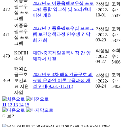
이종욱
2022년도 이종욱펠로우십 프로
조회
작성일
펠로우
그램 통합 입교식 및 오리엔테
472
:
2022-
수 :
십 프로
10-01
이션 개최
5537
그램
이종욱
2022년 이종욱펠로우십 프로그
조회
작성일
펠로우
램 보건정책과정 연수생 간담
471
:
2022-
수 :
십 프로
09-29
회 개최
5377
그램
조회
작성일
KOFIH
재단-중곡제일골목시장 간 양
470
:
2022-
수 :
소식
해각서 체결
09-27
5406
해외긴
급구호
2022년도 3차 해외긴급구호 의
조회
작성일
469
보건의
료팀 온라인 이론교육과정 개
수 :
:
2022-
09-24
료 지원
설 안내(9.23.~11.11.)
5402
사업
11
12
13
14
15
더보기
열람하신 정보에 대해 만족하십니까?