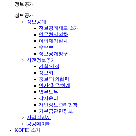
정보공개
정보공개
정보공개
정보공개제도 소개
업무처리절차
이의제기절차
수수료
정보공개청구
사전정보공개
기획/재정
정보화
홍보/대외협력
인사/총무/회계
법무노무
감사윤리
개인정보관리현황
기부금관련정보
사업실명제
공공데이터
KOFIH 소개