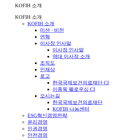
KOFIH 소개
KOFIH 소개
KOFIH 소개
미션 · 비전
연혁
이사장 인사말
이사장 인사말
역대 이사장 소개
조직도
인재상
로고
한국국제보건의료재단 CI
이종욱 펠로우십 CI
오시는길
한국국제보건의료재단
KOFIH 나눔센터
ESG혁신경영전략
윤리경영
인권경영
안전경영