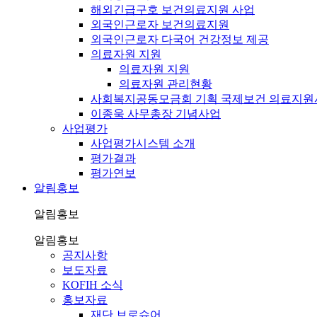
해외긴급구호 보건의료지원 사업
외국인근로자 보건의료지원
외국인근로자 다국어 건강정보 제공
의료자원 지원
의료자원 지원
의료자원 관리현황
사회복지공동모금회 기획 국제보건 의료지원
이종욱 사무총장 기념사업
사업평가
사업평가시스템 소개
평가결과
평가연보
알림홍보
알림홍보
알림홍보
공지사항
보도자료
KOFIH 소식
홍보자료
재단 브로슈어