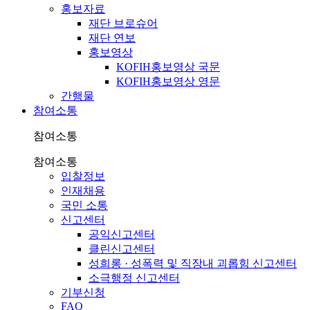
홍보자료
재단 브로슈어
재단 연보
홍보영상
KOFIH홍보영상 국문
KOFIH홍보영상 영문
간행물
참여소통
참여소통
참여소통
입찰정보
인재채용
국민 소통
신고센터
공익신고센터
클린신고센터
성희롱 · 성폭력 및 직장내 괴롭힘 신고센터
소극행정 신고센터
기부신청
FAQ