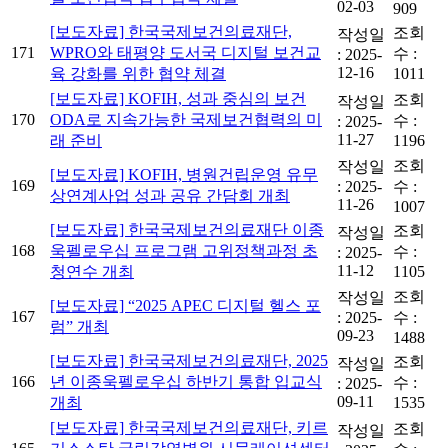
02-03
909
[보도자료] 한국국제보건의료재단,
조회
작성일
171
WPRO와 태평양 도서국 디지털 보건교
수 :
:
2025-
12-16
육 강화를 위한 협약 체결
1011
[보도자료] KOFIH, 성과 중심의 보건
조회
작성일
170
ODA로 지속가능한 국제보건협력의 미
수 :
:
2025-
11-27
래 준비
1196
조회
작성일
[보도자료] KOFIH, 병원건립운영 유무
169
:
2025-
수 :
상연계사업 성과 공유 간담회 개최
11-26
1007
[보도자료] 한국국제보건의료재단 이종
조회
작성일
168
욱펠로우십 프로그램 고위정책과정 초
수 :
:
2025-
11-12
청연수 개최
1105
조회
작성일
[보도자료] “2025 APEC 디지털 헬스 포
167
:
2025-
수 :
럼” 개최
09-23
1488
[보도자료] 한국국제보건의료재단, 2025
조회
작성일
166
년 이종욱펠로우십 하반기 통합 입교식
수 :
:
2025-
09-11
개최
1535
[보도자료] 한국국제보건의료재단, 키르
조회
작성일