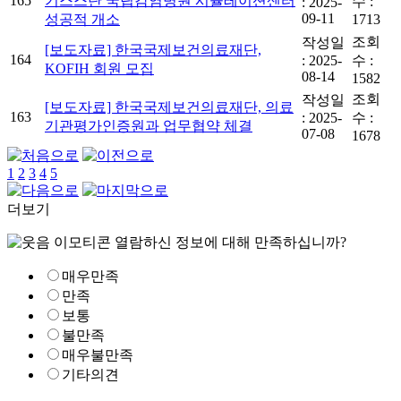
165
기스스탄 국립감염병원 시뮬레이션센터
수 :
:
2025-
09-11
성공적 개소
1713
조회
작성일
[보도자료] 한국국제보건의료재단,
164
:
2025-
수 :
KOFIH 회원 모집
08-14
1582
조회
작성일
[보도자료] 한국국제보건의료재단, 의료
163
:
2025-
수 :
기관평가인증원과 업무협약 체결
07-08
1678
1
2
3
4
5
더보기
열람하신 정보에 대해 만족하십니까?
매우만족
만족
보통
불만족
매우불만족
기타의견