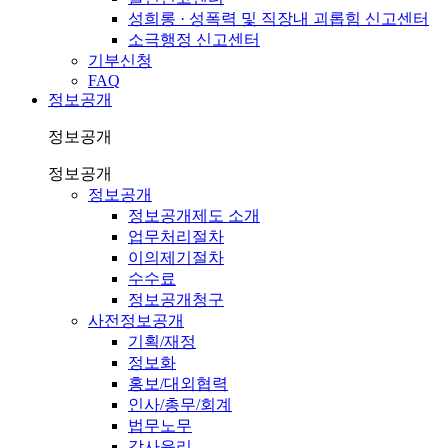
성희롱 · 성폭력 및 직장내 괴롭힘 신고센터
소극행정 신고센터
기부신청
FAQ
정보공개
정보공개
정보공개
정보공개
정보공개제도 소개
업무처리절차
이의제기절차
수수료
정보공개청구
사전정보공개
기획/재정
정보화
홍보/대외협력
인사/총무/회계
법무노무
감사윤리