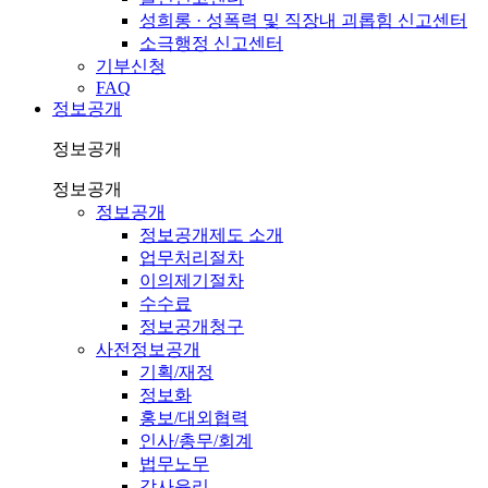
성희롱 · 성폭력 및 직장내 괴롭힘 신고센터
소극행정 신고센터
기부신청
FAQ
정보공개
정보공개
정보공개
정보공개
정보공개제도 소개
업무처리절차
이의제기절차
수수료
정보공개청구
사전정보공개
기획/재정
정보화
홍보/대외협력
인사/총무/회계
법무노무
감사윤리