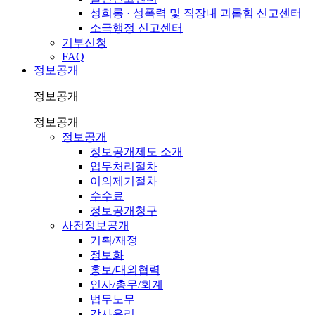
성희롱 · 성폭력 및 직장내 괴롭힘 신고센터
소극행정 신고센터
기부신청
FAQ
정보공개
정보공개
정보공개
정보공개
정보공개제도 소개
업무처리절차
이의제기절차
수수료
정보공개청구
사전정보공개
기획/재정
정보화
홍보/대외협력
인사/총무/회계
법무노무
감사윤리