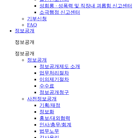
성희롱 · 성폭력 및 직장내 괴롭힘 신고센터
소극행정 신고센터
기부신청
FAQ
정보공개
정보공개
정보공개
정보공개
정보공개제도 소개
업무처리절차
이의제기절차
수수료
정보공개청구
사전정보공개
기획/재정
정보화
홍보/대외협력
인사/총무/회계
법무노무
감사윤리